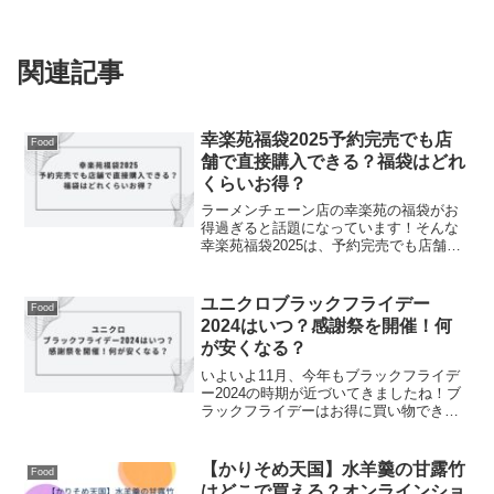
関連記事
幸楽苑福袋2025予約完売でも店
Food
舗で直接購入できる？福袋はどれ
くらいお得？
ラーメンチェーン店の幸楽苑の福袋がお
得過ぎると話題になっています！そんな
幸楽苑福袋2025は、予約完売でも店舗で
購入できる？福袋はどれぐらいお得？と
思っている人も多いはずです。そこで今
回の記事では幸楽苑福袋2025予約完売で
ユニクロブラックフライデー
Food
も店舗で直接購入...
2024はいつ？感謝祭を開催！何
が安くなる？
いよいよ11月、今年もブラックフライデ
ー2024の時期が近づいてきましたね！ブ
ラックフライデーはお得に買い物できる
チャンスでチェックしている人も多いと
思います。SNSや店舗でも各社のセール
告知で賑わっていますが、今回はユニク
【かりそめ天国】水羊羹の甘露竹
Food
ロのブラックフラ...
はどこで買える？オンラインショ