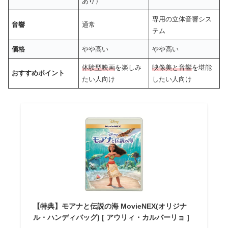
あり）
専用の立体音響シス
音響
通常
テム
価格
やや高い
やや高い
体験型映画
を楽しみ
映像美と音響
を堪能
おすすめポイント
たい人向け
したい人向け
【特典】モアナと伝説の海 MovieNEX(オリジナ
ル・ハンディバッグ) [ アウリィ・カルバーリョ ]