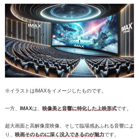
※イラストはIMAXをイメージしたものです。
一方、
IMAX
は、
映像美と音響に特化した上映形式
です。
超大画面と高解像度映像、そして臨場感あふれる音響によ
り、
映画そのものに深く没入できるのが魅力
です。