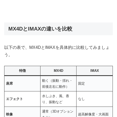
MX4DとIMAXの違いを比較
以下の表で、MX4DとIMAXを具体的に比較してみましょ
う。
特徴
MX4D
IMAX
動く（振動・揺れ・
座席
固定
前後左右に動作）
水しぶき、風、香
エフェクト
なし
り、振動など
通常（3Dオプション
映像
超高解像度・大画面