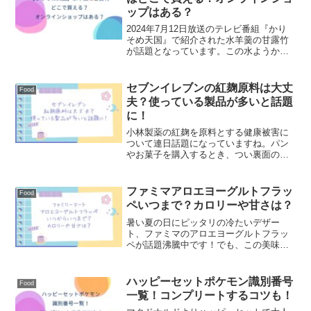
ップはある？
2024年7月12日放送のテレビ番組『かり
そめ天国』で紹介された水羊羹の甘露竹
が話題となっています。この水ようかん
は、一度食べたら忘れられない風味と美
しい見た目で、多くの人々の心を掴んで
います。「どこでこの水羊羹を手に入れ
セブンイレブンの紅麹原料は大丈
Food
られるの？」と疑問...
夫？使っている製品が多いと話題
に！
小林製薬の紅麹を原料とする健康被害に
ついて連日話題になっていますね。パン
やお菓子を購入するとき、つい裏面の原
料を確認して、紅麹と書いてあると大丈
夫かなと心配になっているかもしれませ
ん。この記事ではセブンイレブンの商品
ファミマアロエヨーグルトフラッ
Food
で、紅麹原料を使用してい...
ペいつまで？カロリーや甘さは？
暑い夏の日にピッタリの冷たいデザー
ト、ファミマのアロエヨーグルトフラッ
ペが話題沸騰中です！でも、この美味し
さはいつまで楽しめるのでしょうか？そ
して、気になるカロリーや甘さは？「期
間限定だから早めに試してみたい！」と
ハッピーセットポケモン識別番号
Food
思う方も多いはず。この記事...
一覧！コンプリートするコツも！