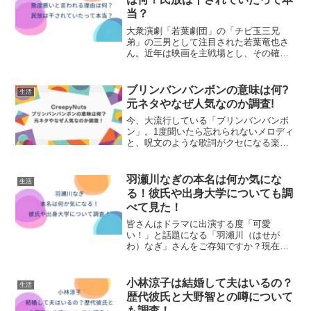
当？
大衆演劇「若葉劇団」の「チビ玉三兄
弟」の三男として注目された若葉竜也さ
ん。近年は映画を主戦場とし、その確か
な演技力で多くの人を魅了しています。
そんな若葉さんですが、最近「態度が悪
い」と炎上してしまいました。今回は、
ブリンバンバンボンの意味は何?
生活
若葉竜也さんが態度が悪いと...
元ネタやなぜ人気なのか調査!
今、大流行している「ブリンバンバンボ
ン」。1度聞いたら忘れられないメロディ
と、呪文のような歌詞がクセになる楽曲
です。「ブリンバンバンボンダンス」も
SNSを中心に盛り上がっていますよね！
今回は、ブリンバンバンボンの意味やダ
羽瀬川なぎの本名は何か気にな
生活
ンスの元ネタなどにつ...
る！彼氏や出身大学についても調
べて見た！
皆さんはドラマに出演する度「可愛
い！」と話題になる「羽瀬川（はせが
わ）なぎ」さんをご存知ですか？現在放
送中のNHK連続テレビ小説「虎に翼」に
出演中で「可愛い！」と話題になってお
ります。そんな魅力的な羽瀬川なぎさん
小林涼子は結婚して夫はいるの？
生活
について本名や彼氏はいるのか...
歴代彼氏と大野智との噂について
も調査！