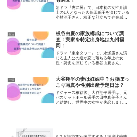
朝ドラ『虎に翼』で、日本初の女性弁護
士の1人となった久保田聡子を演じている
小林涼子さん。端正な顔立ちで存在感の
ある女優さんですよね。小林さんはこれ
まで、人気アイドルグループのメンバー
やイケメン俳優との交際が噂されました
板谷由夏の家族構成について調
生活
が、現在結婚しているの...
査！実家を特定出身地は九州福
岡！
ドラマ『東京タワー』で、永瀬廉さん演
じる主人公の透が恋に落ちる年上の女
性・詩史を演じている板谷由夏さん。大
人の余裕と色気を持った素敵な女優さん
ですよね♪今回は板谷由夏さんの家族構成
や実家について調査しました!板谷由夏の
大谷翔平の妻は妊娠中？お腹ぽっ
生活
家族構成について調査!...
こり写真や性別出産予定日は？
ドジャース移籍後、大谷翔平選手は、元
バスケットボール選手の田中真美子さん
と結婚し、世界中の女性が失恋しました
ね。大谷翔平選手が突然結婚したので、
奥さんが妊娠中なのでは？と、世界中の
人が気になっています。そこで、今回の
記事は大谷翔平の妻は妊娠...
ミスド福袋2025改悪すぎる！徹底比較昨